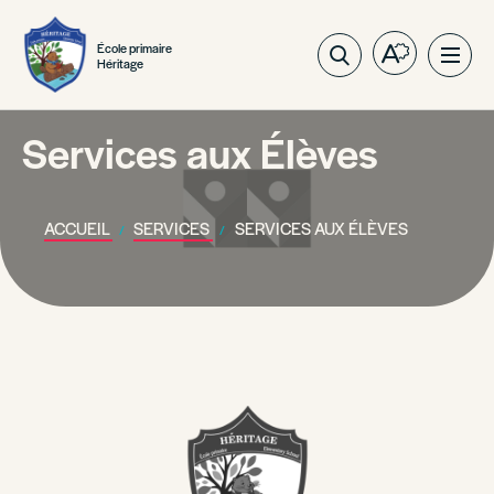
École primaire
Ouvrez
Ouvri
Héritage
la
la
barre
navig
d'outils
Services aux Élèves
du
d'accessibil
site
ACCUEIL
SERVICES
SERVICES AUX ÉLÈVES