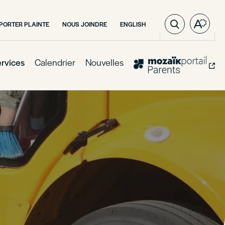
VISITER
PORTER PLAINTE
NOUS JOINDRE
ENGLISH
Ouvre
LA
la
PAGE
barre
EN
:
d'outil
rvices
Calendrier
Nouvelles
ENGLISH.
d'acces