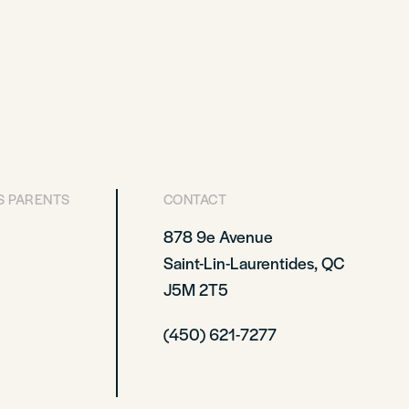
S PARENTS
CONTACT
878 9e Avenue
Saint-Lin-Laurentides, QC
J5M 2T5
(450) 621-7277